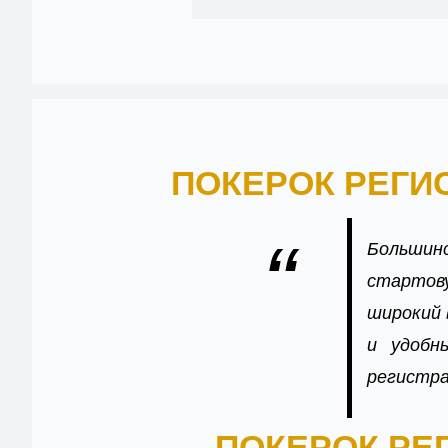
ПОКЕРОК РЕГИ
Большин
стартову
широкий 
и удобн
регистра
ПОКЕРОК РЕ