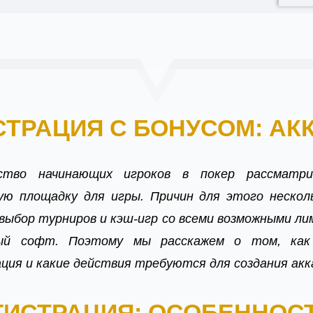
СТРАЦИЯ С БОНУСОМ: АК
ство начинающих игроков в покер рассматр
ю площадку для игры. Причин для этого несколь
выбор турниров и кэш-игр со всеми возможными л
ый софт. Поэтому мы расскажем о том, как
ция и какие действия требуются для создания акк
ГИСТРАЦИЯ: ОСОБЕННОС