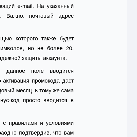
ющий e-mail. На указанный
. Важно: почтовый адрес
щью которого также будет
имволов, но не более 20.
адежной защиты аккаунта.
В данное поле вводится
о активация промокода даст
довый месяц. К тому же сама
нус-код просто вводится в
я с правилами и условиями
заодно подтвердив, что вам