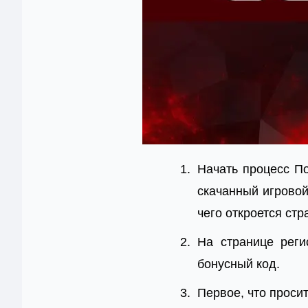
Начать процесс П
скачанный игровой
чего откроется стр
На странице реги
бонусный код.
Первое, что проси