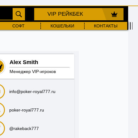
VIP РЕЙКБЕК
СОФТ
КОШЕЛЬКИ
КОНТАКТЫ
Alex Smith
Менеджер VIP-игроков
info@poker-royal777.ru
poker-royal777.ru
@rakeback777