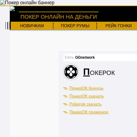
ПОКЕР ОНЛАЙН НА ДЕНЬГИ
НОВИЧКАМ
ПОКЕР РУМЫ
РЕЙК ГОНКИ
Сеть:
GGnetwork
П
ОКЕРОК
ПокерОК бонусы
ПокерОК скачать
Pokerok скачать
ПокерОК промокод