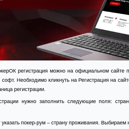
окерОК регистрация можно на официальном сайте п
 софт. Необходимо кликнуть на Регистрация на сай
аница регистрации.
страции нужно заполнить следующие поля: страна
т указать покер-рум – страну проживания. Выбираем 