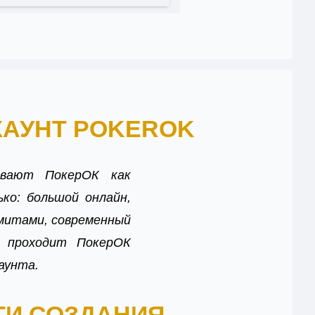
КАУНТ POKEROK
ивают ПокерОК как
ко: большой онлайн,
имитами, современный
 проходит ПокерОК
аунта.
ТИ СОЗДАНИЯ