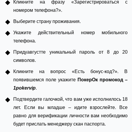
Кликните на фразу «Зарегистрироваться с
номером телефона?».
Выберите страну проживания.
Укажите действительный номер мобильного
телефона.
Придуавгустте уникальный пароль от 8 до 20
символов.
Кликните на вопрос «Есть бонус-код?». В
появившемся поле укажите
ПокерОк промокод –
1pokervip
.
Подтвердите галочкой, что вам уже исполнилось 18
лет. Если вы младше – идите взрослейте. Все
равно для верификации личности вам необходимо
будет прислать менеджеру скан паспорта.