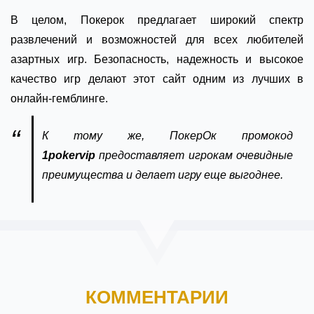
В целом, Покерок предлагает широкий спектр
развлечений и возможностей для всех любителей
азартных игр. Безопасность, надежность и высокое
качество игр делают этот сайт одним из лучших в
онлайн-гемблинге.
К тому же, ПокерОк промокод
1pokervip
предоставляет игрокам очевидные
преимущества и делает игру еще выгоднее.
КОММЕНТАРИИ