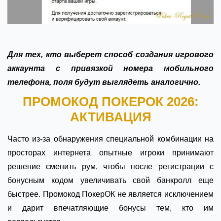
Для тех, кто выберет способ создания игрового
аккаунта с привязкой номера мобильного
телефона, поля будут выглядеть аналогично.
ПРОМОКОД
ПОКЕРОК
2026:
АКТИВАЦИЯ
Часто из-за обнаружения специальной комбинации на
просторах интернета опытные игроки принимают
решение сменить рум, чтобы после регистрации с
бонусным кодом увеличивать свой банкролл еще
быстрее. Промокод ПокерОК не является исключением
и дарит впечатляющие бонусы тем, кто им