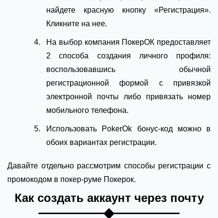
найдете красную кнопку «Регистрация».
Кликните на нее.
На выбор компания ПокерОК предоставляет
2 способа создания личного профиля:
воспользовавшись обычной
регистрационной формой с привязкой
электронной почты либо привязать номер
мобильного телефона.
Использовать PokerOk бонус-код можно в
обоих вариантах регистрации.
Давайте отдельно рассмотрим способы регистрации с
промокодом в покер-руме Покерок.
Как создать аккаунт через почту