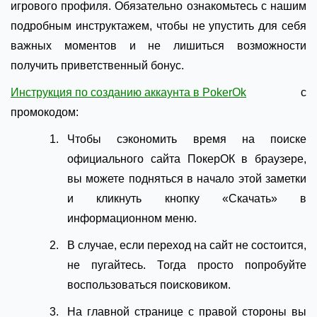
игрового профиля. Обязательно ознакомьтесь с нашим
подробным инструктажем, чтобы не упустить для себя
важных моментов и не лишиться возможности
получить приветственный бонус.
Инструкция по созданию аккаунта в PokerOk
с
промокодом:
Чтобы сэкономить время на поиске
официального сайта ПокерОК в браузере,
вы можете подняться в начало этой заметки
и кликнуть кнопку «Скачать» в
информационном меню.
В случае, если переход на сайт не состоится,
не пугайтесь. Тогда просто попробуйте
воспользоваться поисковиком.
На главной странице с правой стороны вы