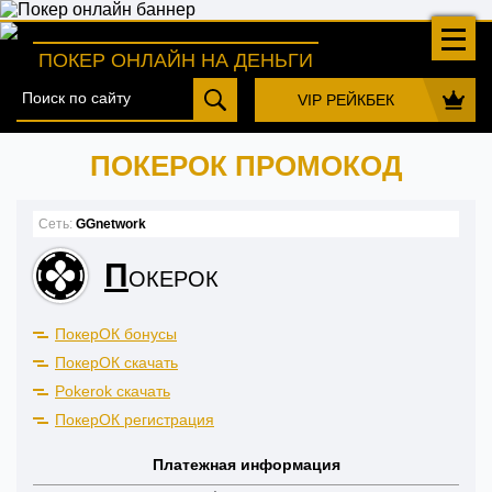
ПОКЕР ОНЛАЙН НА ДЕНЬГИ
VIP РЕЙКБЕК
ПОКЕРОК ПРОМОКОД
Сеть:
GGnetwork
П
ОКЕРОК
ПокерОК бонусы
ПокерОК скачать
Pokerok скачать
ПокерОК регистрация
Платежная информация