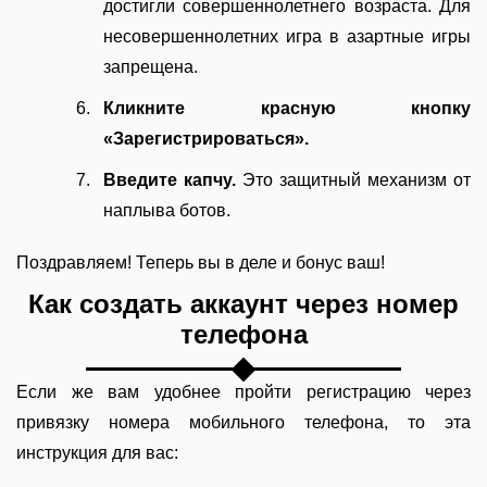
достигли совершеннолетнего возраста. Для
несовершеннолетних игра в азартные игры
запрещена.
Кликните красную кнопку
«Зарегистрироваться».
Введите капчу.
Это защитный механизм от
наплыва ботов.
Поздравляем! Теперь вы в деле и бонус ваш!
Как создать аккаунт через номер
телефона
Если же вам удобнее пройти регистрацию через
привязку номера мобильного телефона, то эта
инструкция для вас: