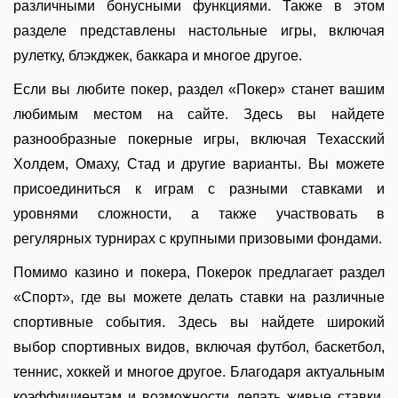
различными бонусными функциями. Также в этом
разделе представлены настольные игры, включая
рулетку, блэкджек, баккара и многое другое.
Если вы любите покер, раздел «Покер» станет вашим
любимым местом на сайте. Здесь вы найдете
разнообразные покерные игры, включая Техасский
Холдем, Омаху, Стад и другие варианты. Вы можете
присоединиться к играм с разными ставками и
уровнями сложности, а также участвовать в
регулярных турнирах с крупными призовыми фондами.
Помимо казино и покера, Покерок предлагает раздел
«Спорт», где вы можете делать ставки на различные
спортивные события. Здесь вы найдете широкий
выбор спортивных видов, включая футбол, баскетбол,
теннис, хоккей и многое другое. Благодаря актуальным
коэффициентам и возможности делать живые ставки,