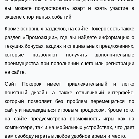
вы можете почувствовать азарт и взять участие в
экшене спортивных событий.
Кроме основных разделов, на сайте Покерок есть также
раздел «Промоакции», где вы найдете информацию о
текущих бонусах, акциях и специальных предложениях,
которые позволяют получить дополнительные
преимущества при пополнении счета или регистрации
на сайте.
Сайт Покерок имеет привлекательный и легко
понятный дизайн, а также отзывчивый интерфейс,
который позволяет без проблем перемещаться по
сайту и наслаждаться игровым процессом. Кроме того,
на сайте предусмотрена возможность игры как на
компьютере, так и на мобильных устройствах, что дает
вам свободу играть в любое удобное время и место.