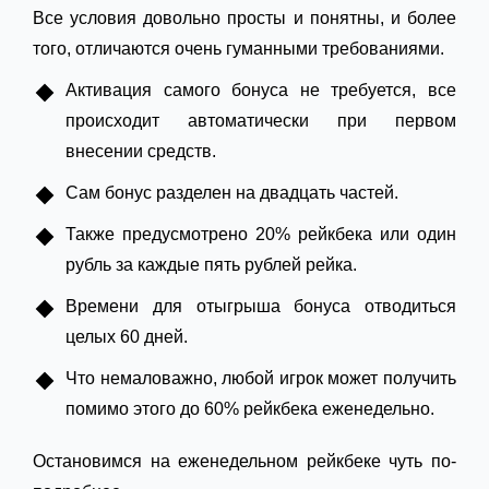
Все условия довольно просты и понятны, и более
того, отличаются очень гуманными требованиями.
Активация самого бонуса не требуется, все
происходит автоматически при первом
внесении средств.
Сам бонус разделен на двадцать частей.
Также предусмотрено 20% рейкбека или один
рубль за каждые пять рублей рейка.
Времени для отыгрыша бонуса отводиться
целых 60 дней.
Что немаловажно, любой игрок может получить
помимо этого до 60% рейкбека еженедельно.
Остановимся на еженедельном рейкбеке чуть по-