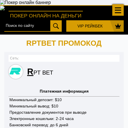
ПОКЕР ОНЛАЙН НА ДЕНЬГИ
VIP РЕЙКБЕК
RPTBЕТ ПРОМОКОД
Сеть:
R
PT BЕТ
Платежная информация
Минимальный депозит: $10
Минимальный вывод: $10
Предоставление документов при выводе
Электронные кошельки: 2-24 часа
Банковский перевод: до 6 дней