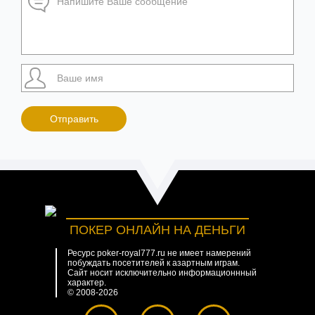
ПОКЕР ОНЛАЙН НА ДЕНЬГИ
Ресурс poker-royal777.ru не имеет намерений
побуждать посетителей к азартным играм.
Сайт носит исключительно информационнный
характер.
© 2008-2026