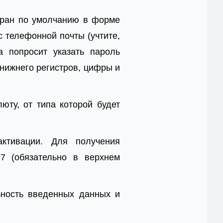
ыбран по умолчанию в форме
с телефонной почты (учтите,
а попросит указать пароль
нижнего регистров, цифры и
юту, от типа которой будет
ктивации. Для получения
7 (обязательно в верхнем
ьность введенных данных и