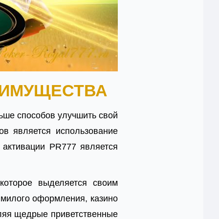
ЕИМУЩЕСТВА
ьше способов улучшить свой
ов является использование
д активации PR777 является
которое выделяется своим
 милого оформления, казино
авляя щедрые приветственные