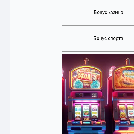
Бонус казино
Бонус спорта