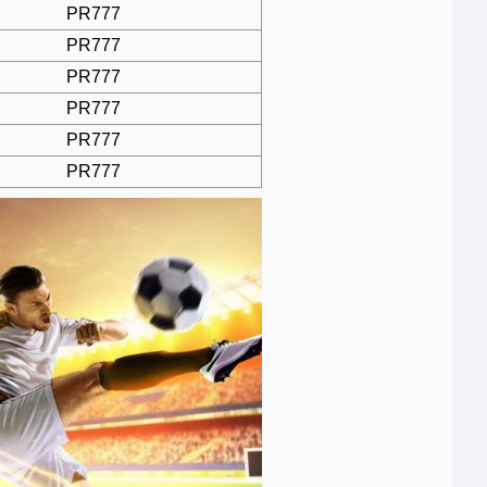
PR777
PR777
PR777
PR777
PR777
PR777