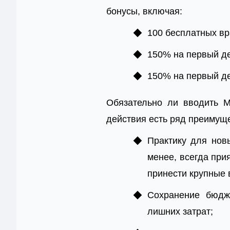
бонусы, включая:
100 бесплатных в
150% на первый де
150% на первый де
Обязательно ли вводить M
действия есть ряд преимуще
Практику для новы
менее, всегда при
принести крупные
Сохранение бюдж
лишних затрат;