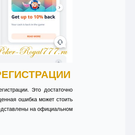
РЕГИСТРАЦИИ
гистрации. Это достаточно
щенная ошибка может стоить
редставлены на официальном