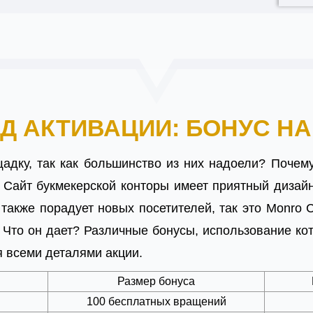
Д АКТИВАЦИИ: БОНУС НА
дку, так как большинство из них надоели? Почему
 Сайт букмекерской конторы имеет приятный дизайн,
также порадует новых посетителей, так это Monro 
. Что он дает? Различные бонусы, использование ко
 всеми деталями акции.
Размер бонуса
100 бесплатных вращений