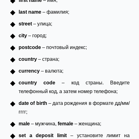
first name
– имя;
last
name
– фамилия;
street
– улица;
city
– город;
postcode
– почтовый индекс;
country
– страна;
currency
– валюта;
country code
– код страны. Введите
телефонный код, а затем номер телефона;
date of birth
– дата рождения в формате дд/мм/
гггг;
male
– мужчина,
female
– женщина;
set a deposit limit
– установите лимит на