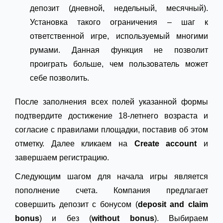
депозит (дневной, недельный, месячный).
Установка такого ограничения – шаг к
ответственной игре, используемый многими
румами. Данная функция не позволит
проиграть больше, чем пользователь может
себе позволить.
После заполнения всех полей указанной формы
подтвердите достижение 18-летнего возраста и
согласие с правилами площадки, поставив об этом
отметку. Далее кликаем на
Create account
и
завершаем регистрацию.
Следующим шагом для начала игры является
пополнение счета. Компания предлагает
совершить депозит с бонусом (
deposit and claim
bonus
) и без (
without bonus
). Выбираем