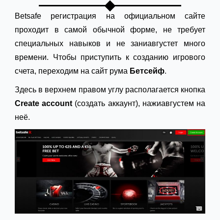
Betsafe регистрация на официальном сайте
проходит в самой обычной форме, не требует
специальных навыков и не заниавгустет много
времени. Чтобы приступить к созданию игрового
счета, переходим на сайт рума
Бетсейф
.
Здесь в верхнем правом углу располагается кнопка
Create account
(создать аккаунт), нажиавгустем на
неё.