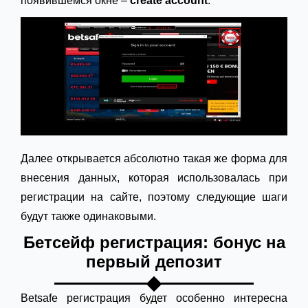
появившемся окне –
create account
.
Далее открывается абсолютно такая же форма для
внесения данных, которая использовалась при
регистрации на сайте, поэтому следующие шаги
будут также одинаковыми.
Бетсейф регистрация: бонус на
первый депозит
Betsafe регистрация будет особенно интересна