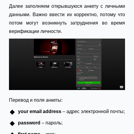
Далее заполняем открывшуюся анкету с личными
данными. Важно ввести их корректно, потому что
потом могут возникнуть затруднения во время
верификации личности.
Перевод и поля анкеты:
your email address
– адрес электронной почты;
password
– пароль;