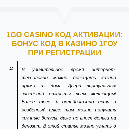
1GO CASINO КОД АКТИВАЦИИ:
БОНУС КОД В КАЗИНО 1ГОУ
ПРИ РЕГИСТРАЦИИ
В удивительное время интернет-
технологий можно посещать казино
прямо из дома. Двери виртуальных
заведений открыты всем желающим!
Более того, в онлайн-казино есть и
особенный плюс: там можно получать
крупные бонусы, даже не внося деньги на
депозит. В этой статье можно узнать о