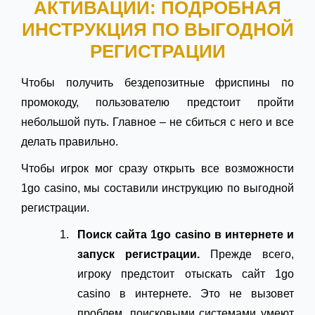
АКТИВАЦИИ: ПОДРОБНАЯ
ИНСТРУКЦИЯ ПО ВЫГОДНОЙ
РЕГИСТРАЦИИ
Чтобы получить бездепозитные фриспины по
промокоду, пользователю предстоит пройти
небольшой путь. Главное – не сбиться с него и все
делать правильно.
Чтобы игрок мог сразу открыть все возможности
1go casino, мы составили инструкцию по выгодной
регистрации.
Поиск сайта 1
go
casino
в интернете и
запуск регистрации.
Прежде всего,
игроку предстоит отыскать сайт 1go
casino в интернете. Это не вызовет
проблем, поисковыми системами умеют