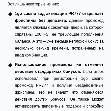
Вот лишь некоторые из них:
1
go
casino
код активации
PR
777 открывает
фриспины без депозита.
Данный промокод
является ключом к секретной двери, за которой
спрятаны 100 FS, не требующие пополнения
баланса. А это – уже весьма неплохой бонус за
несколько секунд времени, потраченных на
ввод комбинации.
Использование промокода не отменяет
действие стандартных бонусов.
Если игрок
использовал при регистрации 1go casino
промокод PR777 и получил бездепозитные
фриспины, это не значит, что отменяются
действия других бонусов. Он также может
активировать депозитные подарки и спокойно