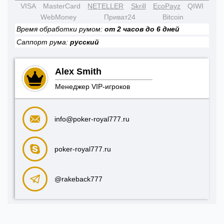
VISA
MasterCard
NETELLER
Skrill
EcoPayz
QIWI
WebMoney
Приват24
Bitcoin
Время обработки румом:
от 2 часов до 6 дней
Саппорт рума:
русский
Alex Smith
Менеджер VIP-игроков
info@poker-royal777.ru
poker-royal777.ru
@rakeback777