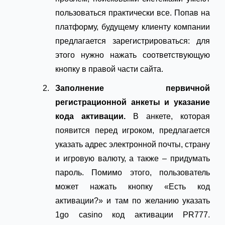
пользоваться практически все. Попав на
платформу, будущему клиенту компании
предлагается зарегистрироваться: для
этого нужно нажать соответствующую
кнопку в правой части сайта.
Заполнение первичной
регистрационной анкеты и указание
кода активации.
В анкете, которая
появится перед игроком, предлагается
указать адрес электронной почты, страну
и игровую валюту, а также – придумать
пароль. Помимо этого, пользователь
может нажать кнопку «Есть код
активации?» и там по желанию указать
1go casino код активации PR777.