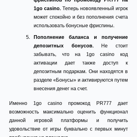
1
go
casino
.
Теперь новоявленный игрок
может спокойно и без пополнения счета
использовать бонусные фриспины.
Пополнение баланса и получение
депозитных бонусов.
Не стоит
забывать, что на 1go casino код
активации дает также доступ к
депозитным подаркам. Они находятся в
разделе «Бонусы» и активируются путем
внесения денег на счет.
Именно 1go casino промокод PR777 дает
возможность максимально оценить функционал
данной игровой платформы и получить
удовольствие от игры буквально с первых минут