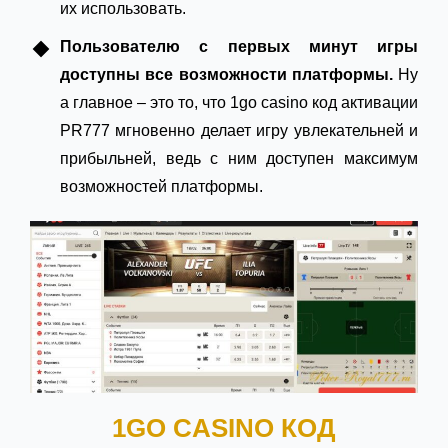
их использовать.
Пользователю с первых минут игры
доступны все возможности платформы.
Ну
а главное – это то, что 1go casino код активации
PR777 мгновенно делает игру увлекательней и
прибыльней, ведь с ним доступен максимум
возможностей платформы.
1GO CASINO КОД