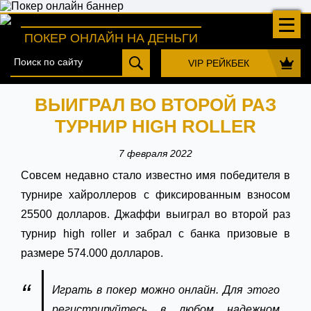
ПОКЕР ОНЛАЙН НА ДЕНЬГИ
VIP РЕЙКБЕК
ВЫИГРАЛ ВО ВТОРОЙ РАЗ
ТУРНИР HIGH ROLLER
7 февраля 2022
Совсем недавно стало известно имя победителя в
турнире хайроллеров с фиксированным взносом
25500 долларов. Джаффи выиграл во второй раз
турнир high roller и забрал с банка призовые в
размере 574.000 долларов.
Играть в покер можно онлайн. Для этого
регистрируйтесь в любом надежном