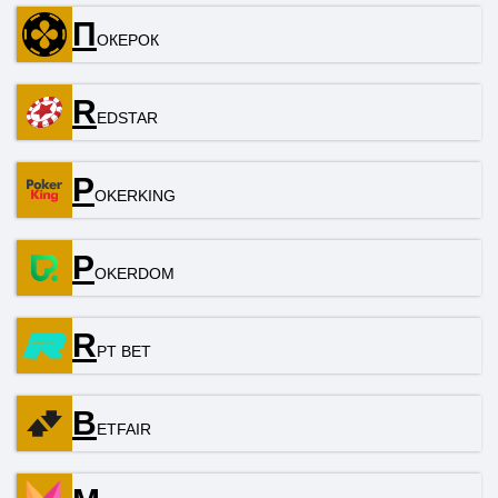
П
ОКЕРОК
R
EDSTAR
P
OKERKING
P
OKERDOM
R
PT BЕТ
B
ETFAIR