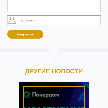
ДРУГИЕ НОВОСТИ