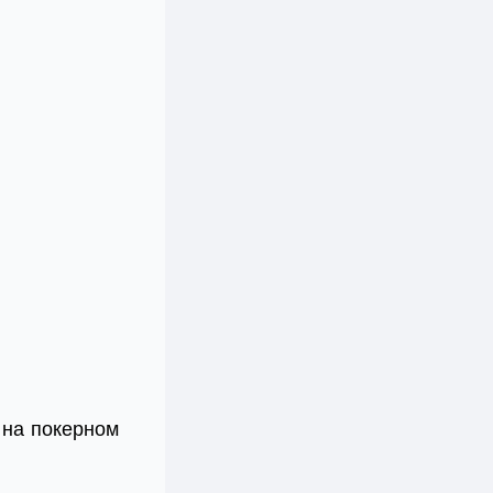
 на покерном