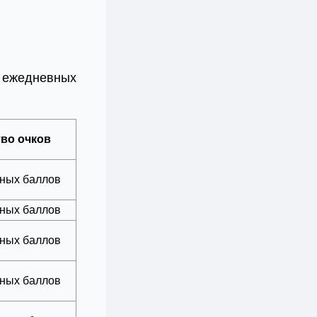
 ежедневных
во очков
сных баллов
сных баллов
сных баллов
сных баллов