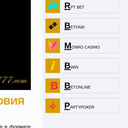
R
PT BЕТ
B
ETFAIR
M
ONRO CASINO
B
WIN
B
ETONLINE
ЛОВИЯ
P
ARTYPOKER
гр в формате