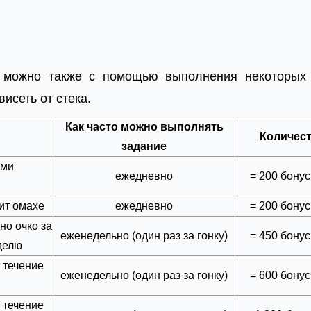
в можно также с помощью выполнения некоторых
висеть от стека.
Как часто можно выполнять
Количест
задание
ами
ежедневно
= 200 бону
ит омахе
ежедневно
= 200 бону
но очко за
еженедельно (один раз за гонку)
= 450 бону
делю
 течение
еженедельно (один раз за гонку)
= 600 бону
 течение