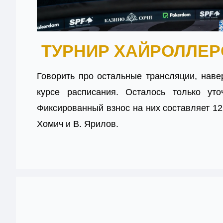
ТУРНИР ХАЙРОЛЛЕРО
Говорить про остальные трансляции, наве
курсе расписания. Осталось только ут
Фиксированный взнос на них составляет 122
Хомич и В. Ярилов.