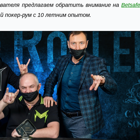
ователя предлагаем обратить внимание на
Betsaf
й покер-рум с 10 летним опытом.