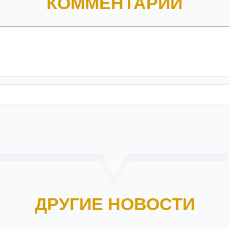
КОММЕНТАРИИ
ДРУГИЕ НОВОСТИ