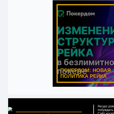
ПОКЕРДОМ: НОВАЯ
ПОЛИТИКА РЕЙКА
Ресурс pok
побуждать 
Сайт носи