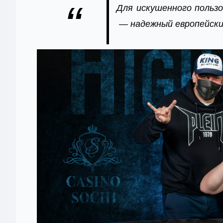
Для искушенного польз
— надежный европейски