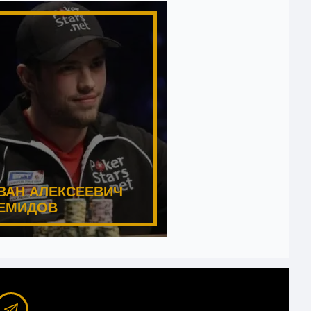
ВАН АЛЕКСЕЕВИЧ
ЕМИДОВ