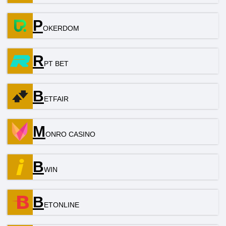
P
OKERDOM
R
PT BЕТ
B
ETFAIR
M
ONRO CASINO
B
WIN
B
ETONLINE