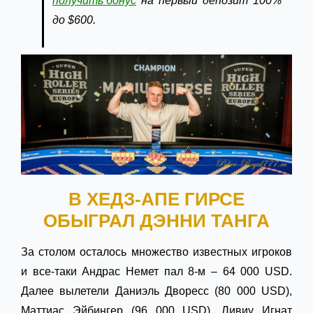
получить
бонус
на первый депозит 100%
до $600.
В ХЕДЗ-АПЕ ГИРСЕ
ОБЫГРАЛ ДЭННИ ТАНГА
За столом осталось множество известных игроков
и все-таки Андрас Немет пал 8-м – 64 000 USD.
Далее вылетели Даниэль Дворесс (80 000 USD),
Маттиас Эйбингер (96 000 USD), Ливиу Игнат