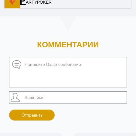
P
ARTYPOKER
КОММЕНТАРИИ