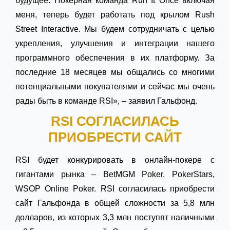
будущее. Покерная команда Run It Once включая
меня, теперь будет работать под крылом Rush
Street Interactive. Мы будем сотрудничать с целью
укрепления, улучшения и интеграции нашего
программного обеспечения в их платформу. За
последние 18 месяцев мы общались со многими
потенциальными покупателями и сейчас мы очень
рады быть в команде RSI», – заявил Гальфонд.
RSI СОГЛАСИЛАСЬ
ПРИОБРЕСТИ САЙТ
RSI будет конкурировать в онлайн-покере с
гигантами рынка – BetMGM Poker, PokerStars,
WSOP Online Poker. RSI согласилась приобрести
сайт Гальфонда в общей сложности за 5,8 млн
долларов, из которых 3,3 млн поступят наличными