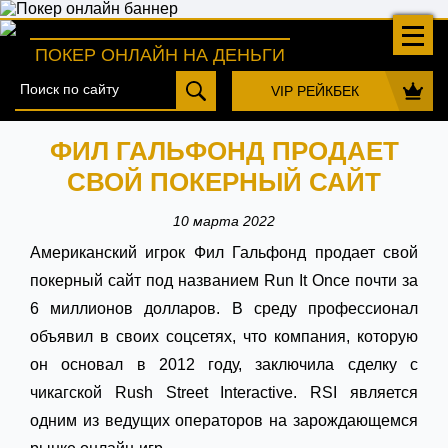
ПОКЕР ОНЛАЙН НА ДЕНЬГИ
VIP РЕЙКБЕК
ФИЛ ГАЛЬФОНД ПРОДАЕТ
СВОЙ ПОКЕРНЫЙ САЙТ
10 марта 2022
Американский игрок Фил Гальфонд продает свой
покерный сайт под названием Run It Once почти за
6 миллионов долларов. В среду профессионал
объявил в своих соцсетях, что компания, которую
он основал в 2012 году, заключила сделку с
чикагской Rush Street Interactive. RSI является
одним из ведущих операторов на зарождающемся