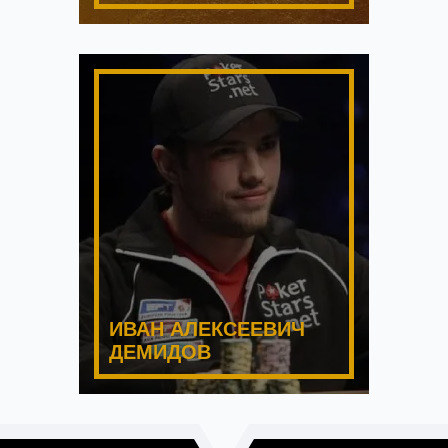
ИВАН АЛЕКСЕЕВИЧ
ДЕМИДОВ