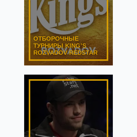
ОТБОРОЧНЫЕ
ТУРНИРЫ KING’S
ROZVADOV REDSTAR