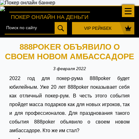
ПОКЕР ОНЛАЙН НА ДЕНЬГИ
VIP РЕЙКБЕК
888POKER ОБЪЯВИЛО О
СВОЕМ НОВОМ АМБАССАДОРЕ
3 февраля 2022
2022 год для покер-рума 888poker будет
юбилейным. Уже 20 лет 888poker показывает себя
как отличный покер-рум. В честь этого события
пройдет масса подарков как для новых игроков, так
и для профессионалов. Для празднования такого
события 888poker объявило о своем новом
амбассадоре. Кто же им стал?