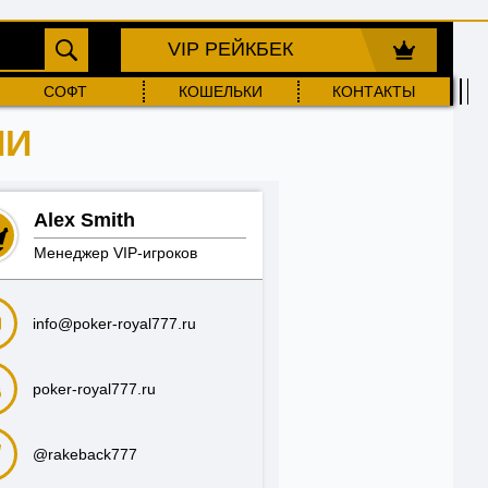
VIP РЕЙКБЕК
СОФТ
КОШЕЛЬКИ
КОНТАКТЫ
ИИ
Alex Smith
Менеджер VIP-игроков
info@poker-royal777.ru
poker-royal777.ru
@rakeback777