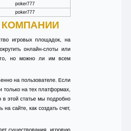
poker777
poker777
Р КОМПАНИИ
ство игровых площадок, на
окрутить онлайн-слоты или
ого, но можно ли им всем
венно на пользователе. Если
и только на тех платформах,
о в этой статье мы подробно
на сайте, как создать счет,
 лет существования, игровую