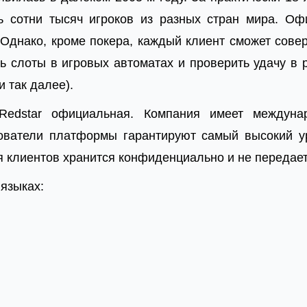
ь сотни тысяч игроков из разных стран мира. Офи
Однако, кроме покера, каждый клиент сможет сове
ть слоты в игровых автоматах и проверить удачу в 
и так далее).
 Redstar официальная. Компания имеет междун
нователи платформы гарантируют самый высокий у
 клиентов хранится конфиденциально и не передает
 языках: