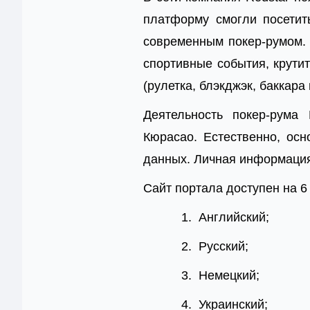
платформу смогли посетит
современным покер-румом. 
спортивные события, крути
(рулетка, блэкджэк, баккара 
Деятельность покер-рума
Кюрасао. Естественно, ос
данных. Личная информация
Сайт портала доступен на 6
Английский;
Русский;
Немецкий;
Украинский;