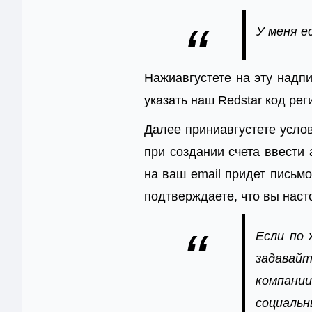
У меня е
Нажиавгустете на эту надпи
указать наш Redstar код рег
Далее приниавгустете усло
при создании счета ввести
на ваш email придет письм
подтверждаете, что вы наст
Если по 
задавайт
компани
социальн