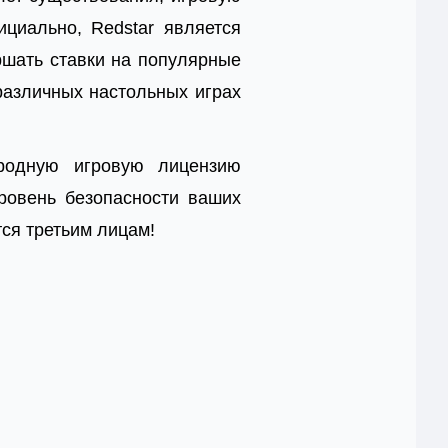
циально, Redstar является
ршать ставки на популярные
различных настольных играх
ародную игровую лицензию
ровень безопасности ваших
ся третьим лицам!