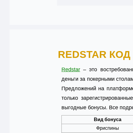
REDSTAR КОД
Redstar
– это востребован
деньги за покерными стола
Предложений на платформе 
только зарегистрированные
выгодные бонусы. Все подро
Вид бонуса
Фриспины