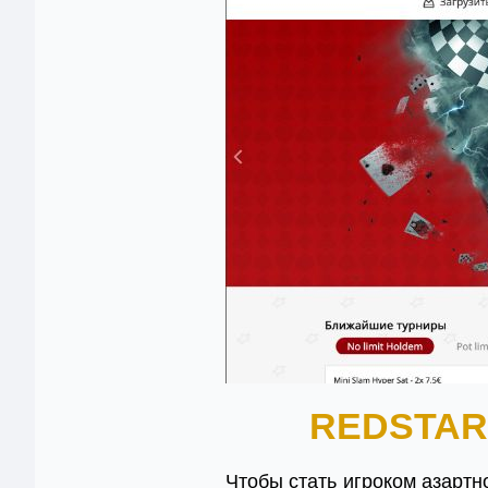
REDSTAR
Чтобы стать игроком азартн