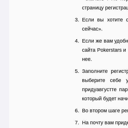
страницу регистра
Если вы хотите с
сейчас».
Если же вам удобн
сайта Pokerstars 
нее.
Заполните регист
выберите себе у
придуавгустте пар
который будет начи
Во втором шаге ре
На почту вам прид