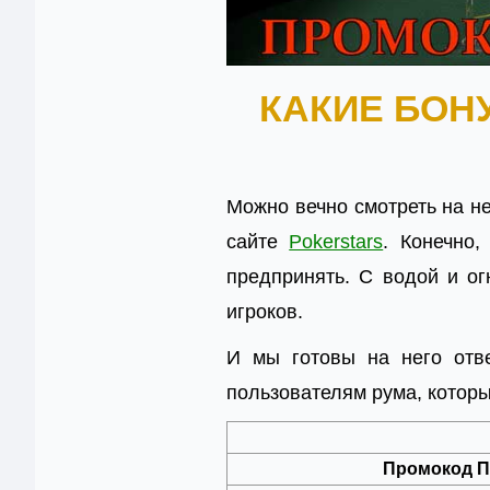
КАКИЕ БОН
Можно вечно смотреть на не
сайте
Pokerstars
. Конечно,
предпринять. С водой и ог
игроков.
И мы готовы на него отве
пользователям рума, которы
Промокод П