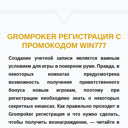
GROMPOKER РЕГИСТРАЦИЯ С
ПРОМОКОДОМ WIN777
Создание учетной записи является важным
условием для игры в покерном руме. Правда, в
некоторых комнатах предусмотрена
возможность получения приветственного
бонуса новым игрокам, поэтому при
регистрации необходимо знать о некоторых
секретных нюансах. Как правильно проходит в
Grompoker регистрация и что нужно сделать,
чтобы получить вознаграждение, — читайте в