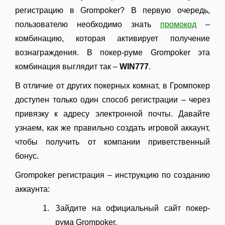
регистрацию в Grompoker? В первую очередь,
пользователю необходимо знать
промокод
–
комбинацию, которая активирует получение
вознаграждения. В покер-руме Grompoker эта
комбинация выглядит так –
WIN
777
.
В отличие от других покерных комнат, в Громпокер
доступен только один способ регистрации – через
привязку к адресу электронной почты. Давайте
узнаем, как же правильно создать игровой аккаунт,
чтобы получить от компании приветственный
бонус.
Grompoker регистрация – инструкцию по созданию
аккаунта:
Зайдите на официальный сайт покер-
рума Grompoker.