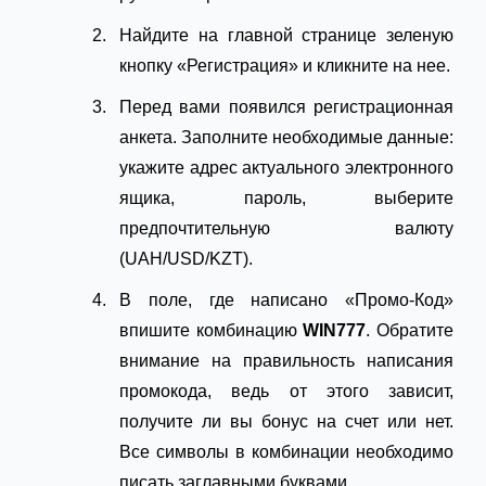
Найдите на главной странице зеленую
кнопку «Регистрация» и кликните на нее.
Перед вами появился регистрационная
анкета. Заполните необходимые данные:
укажите адрес актуального электронного
ящика, пароль, выберите
предпочтительную валюту
(UAH/USD/KZT).
В поле, где написано «Промо-Код»
впишите комбинацию
WIN
777
. Обратите
внимание на правильность написания
промокода, ведь от этого зависит,
получите ли вы бонус на счет или нет.
Все символы в комбинации необходимо
писать заглавными буквами.