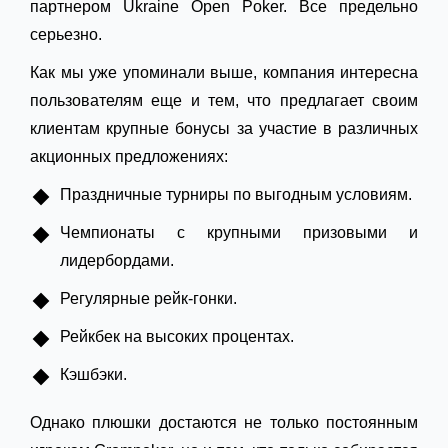
партнером Ukraine Open Poker. Все предельно
серьезно.
Как мы уже упоминали выше, компания интересна
пользователям еще и тем, что предлагает своим
клиентам крупные бонусы за участие в различных
акционных предложениях:
Праздничные турниры по выгодным условиям.
Чемпионаты с крупными призовыми и
лидербордами.
Регулярные рейк-гонки.
Рейкбек на высоких процентах.
Кэшбэки.
Однако плюшки достаются не только постоянным