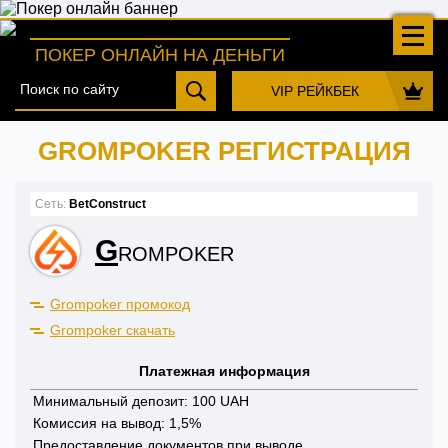
ПОКЕР ОНЛАЙН НА ДЕНЬГИ
VIP РЕЙКБЕК
GROMPOKER РЕГИСТРАЦИЯ
Сеть:
BetConstruct
G
ROMPOKER
Grompoker промокод
Grompoker скачать
Платежная информация
Минимальный депозит: 100 UAH
Комиссия на вывод: 1,5%
Предоставление документов при выводе