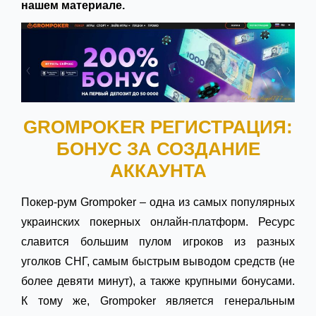
нашем материале.
GROMPOKER РЕГИСТРАЦИЯ:
БОНУС ЗА СОЗДАНИЕ
АККАУНТА
Покер-рум Grompoker – одна из самых популярных
украинских покерных онлайн-платформ. Ресурс
славится большим пулом игроков из разных
уголков СНГ, самым быстрым выводом средств (не
более девяти минут), а также крупными бонусами.
К тому же, Grompoker является генеральным