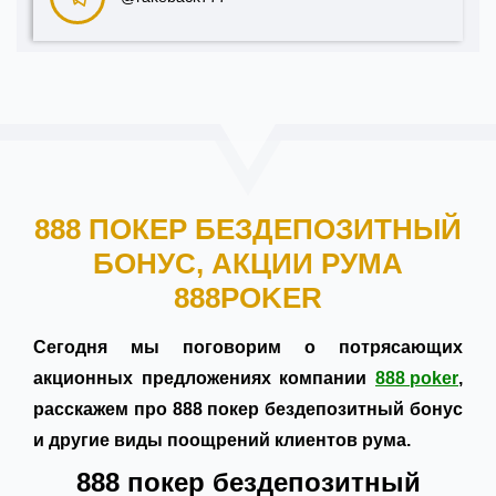
888 ПОКЕР БЕЗДЕПОЗИТНЫЙ
БОНУС, АКЦИИ РУМА
888POKER
Сегодня мы поговорим о потрясающих
акционных предложениях компании
888 poker
,
расскажем про 888 покер бездепозитный бонус
и другие виды поощрений клиентов рума.
888 покер бездепозитный