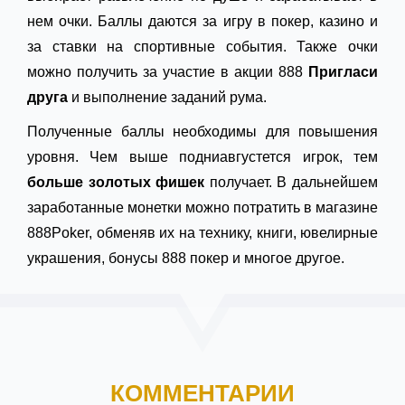
нем очки. Баллы даются за игру в покер, казино и
за ставки на спортивные события. Также очки
можно получить за участие в акции 888
Пригласи
друга
и выполнение заданий рума.
Полученные баллы необходимы для повышения
уровня. Чем выше подниавгустется игрок, тем
больше золотых фишек
получает. В дальнейшем
заработанные монетки можно потратить в магазине
888Poker, обменяв их на технику, книги, ювелирные
украшения, бонусы 888 покер и многое другое.
КОММЕНТАРИИ