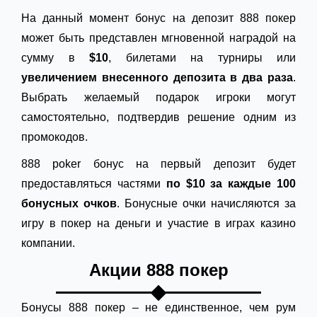
На данный момент бонус на депозит 888 покер
может быть представлен мгновенной наградой на
сумму в
$10
, билетами на турниры или
увеличением внесенного депозита в два раза
.
Выбрать желаемый подарок игроки могут
самостоятельно, подтвердив решение одним из
промокодов.
888 poker бонус на первый депозит будет
предоставляться частями
по $10 за каждые 100
бонусных очков
. Бонусные очки начисляются за
игру в покер на деньги и участие в играх казино
компании.
Акции 888 покер
Бонусы 888 покер – не единственное, чем рум